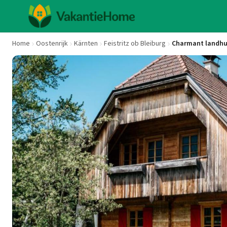
Home
Oostenrijk
Kärnten
Feistritz ob Bleiburg
Charmant landhu