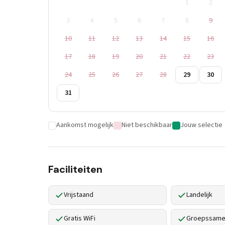
1
2
3
4
5
6
7
8
9
10
11
12
13
14
15
16
17
18
19
20
21
22
23
24
25
26
27
28
29
30
31
Aankomst mogelijk
Niet beschikbaar
Jouw selectie
Faciliteiten
Vrijstaand
Landelijk
Gratis WiFi
Groepssamen