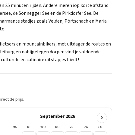
an 25 minuten rijden. Andere meren iop korte afstand
nersee, de Sonnegger See en de Pirkdorfer See. De
harmante stadjes zoals Velden, Pörtschach en Maria
to.
r fietsers en mountainbikers, met uitdagende routes en
Bleiburg en nabijgelegen dorpen vind je voldoende
 culturele en culinaire uitstapjes biedt!
rect de prijs.
September 2026
MA
DI
WO
DO
VR
ZA
ZO