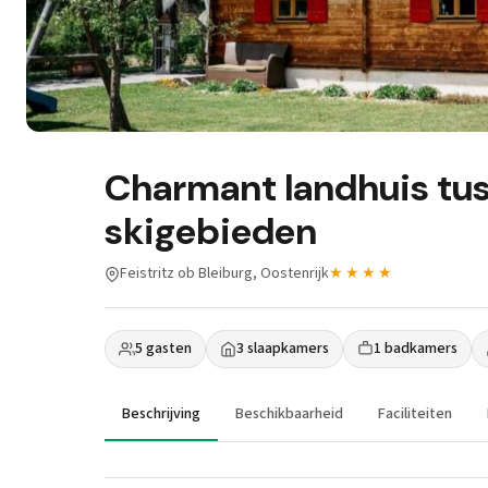
Charmant landhuis tu
skigebieden
Feistritz ob Bleiburg, Oostenrijk
★★★★
5 gasten
3 slaapkamers
1 badkamers
Beschrijving
Beschikbaarheid
Faciliteiten