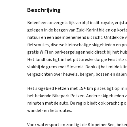
Beschrijving
Beleef een onvergetelijk verblijf in dit royale, vrij
gelegen in de bergen van Zuid-Karinthië en op korte
natuur en een adembenemend uitzicht. Ontdek de ve
fietsroutes, diverse kleinschalige skigebieden en p
gratis WiFi en parkeergelegenheid direct bij het hu
Het landhuis ligt in het pittoreske dorpje Feistritz
vlakbij de grens met Slovenië. Dankzij het milde kli
vergezichten over heuvels, bergen, bossen en dalen
Het skigebied Petzen met 15+ km pistes ligt op min
het bekende Bikepark Petzen. Andere skigebieden zoa
minuten met de auto. De regio biedt ook prachtig 
wandel- en fietsroutes.
Voor watersport en zon ligt de Klopeiner See, be