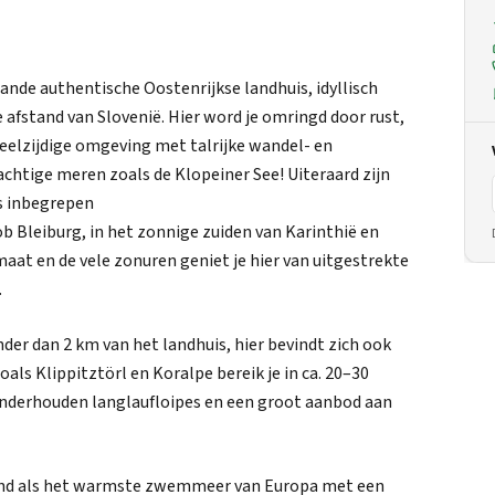
staande authentische Oostenrijkse landhuis, idyllisch
 afstand van Slovenië. Hier word je omringd door rust,
elzijdige omgeving met talrijke wandel- en
rachtige meren zoals de Klopeiner See! Uiteraard zijn
is inbegrepen
 ob Bleiburg, in het zonnige zuiden van Karinthië en
maat en de vele zonuren geniet je hier van uitgestrekte
.
der dan 2 km van het landhuis, hier bevindt zich ook
ls Klippitztörl en Koralpe bereik je in ca. 20–30
onderhouden langlaufloipes en een groot aanbod aan
kend als het warmste zwemmeer van Europa met een