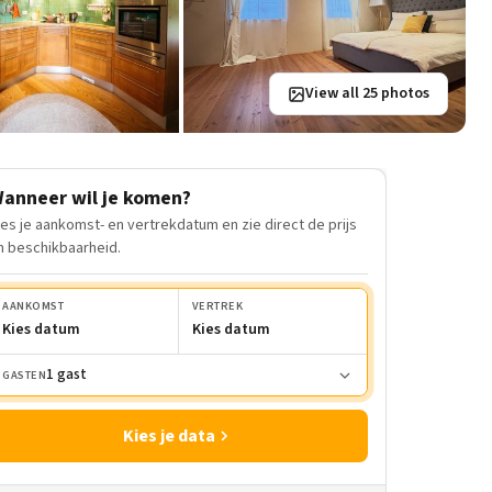
View all 25 photos
anneer wil je komen?
ies je aankomst- en vertrekdatum en zie direct de prijs
n beschikbaarheid.
AANKOMST
VERTREK
Kies datum
Kies datum
1 gast
GASTEN
Kies je data