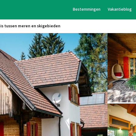
Bestemmingen
Vakantieblog
is tussen meren en skigebieden