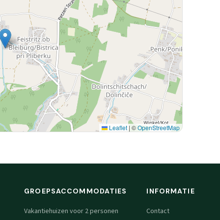
Leaflet
|
©
OpenStreetMap
GROEPSACCOMMODATIES
INFORMATIE
Vakantiehuizen voor 2 personen
Contact