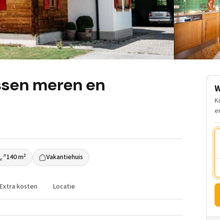
ssen meren en
W
K
e
140 m²
Vakantiehuis
Extra kosten
Locatie