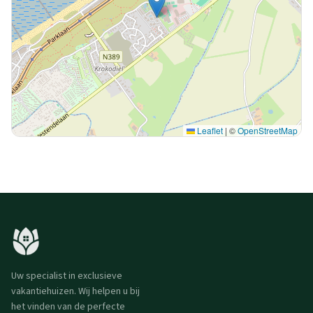
Leaflet
|
©
OpenStreetMap
Uw specialist in exclusieve
vakantiehuizen. Wij helpen u bij
het vinden van de perfecte