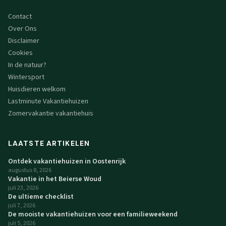
Contact
Over Ons
Disclaimer
Cookies
In de natuur?
Wintersport
Huisdieren welkom
Lastminute Vakantiehuizen
Zomervakantie vakantiehuis
LAATSTE ARTIKELEN
Ontdek vakantiehuizen in Oostenrijk
augustus 8, 2026
Vakantie in het Beierse Woud
juli 23, 2026
De ultieme checklist
juli 7, 2026
De mooiste vakantiehuizen voor een familieweekend
juli 5, 2026