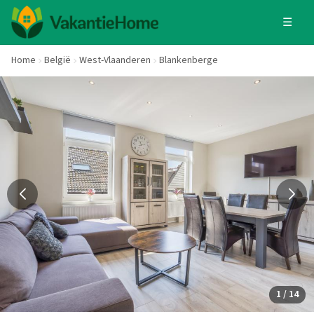
☰
Home
België
West-Vlaanderen
Blankenberge
1 / 14