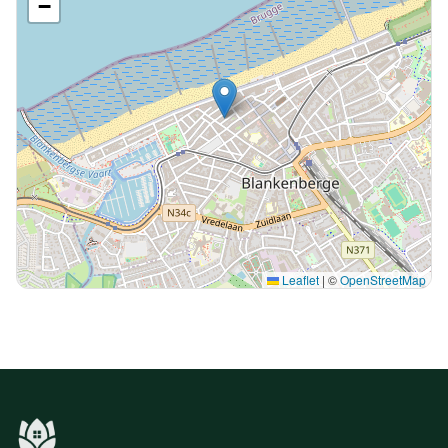
−
Leaflet
|
©
OpenStreetMap