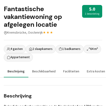
Fantastische
5.0
1 beoordeling
vakantiewoning op
afgelegen locatie
Kremsbrücke, Oostenrijk
★★★
4 gasten
2 slaapkamers
1 badkamers
64 m²
Appartement
Beschrijving
Beschikbaarheid
Faciliteiten
Extra kosten
Beschrijving