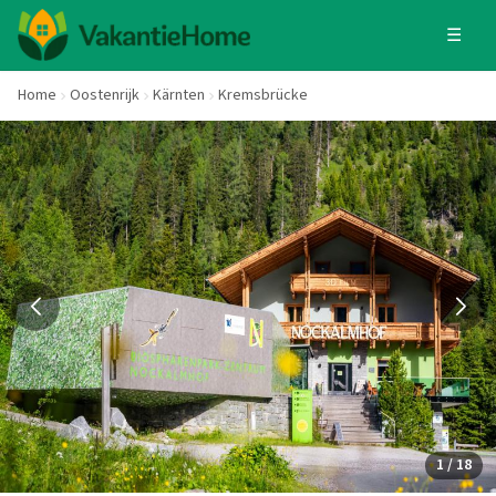
☰
Home
Oostenrijk
Kärnten
Kremsbrücke
1 / 18