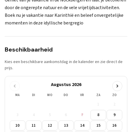
Geniet van je vakantie in de Nockbergen en laat je betoveren
door de ongerepte natuur en de vele vrijetijdsactiviteiten.
Boek nu je vakantie naar Karinthië en beleef onvergetelijke
momenten in deze idyllische bergregio
Beschikbaarheid
Kies een beschikbare aankomstdag in de kalender en zie direct de
prijs.
Augustus 2026
MA
DI
WO
DO
VR
ZA
ZO
1
2
3
4
5
6
7
8
9
10
11
12
13
14
15
16