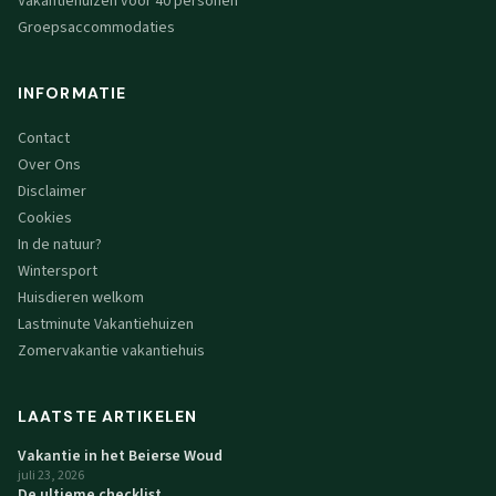
Vakantiehuizen voor 40 personen
Groepsaccommodaties
INFORMATIE
Contact
Over Ons
Disclaimer
Cookies
In de natuur?
Wintersport
Huisdieren welkom
Lastminute Vakantiehuizen
Zomervakantie vakantiehuis
LAATSTE ARTIKELEN
Vakantie in het Beierse Woud
juli 23, 2026
De ultieme checklist