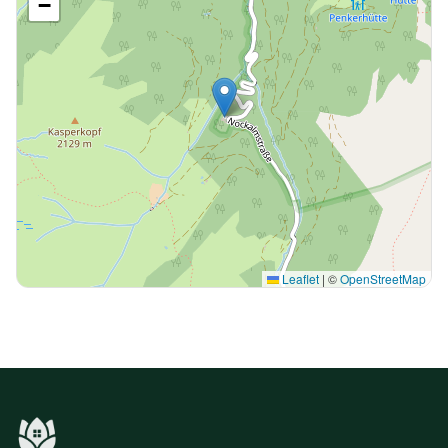
−
Leaflet
|
©
OpenStreetMap