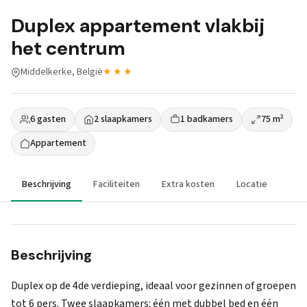
Duplex appartement vlakbij
het centrum
Middelkerke, België
★★★
6 gasten
2 slaapkamers
1 badkamers
75 m²
Appartement
Beschrijving
Faciliteiten
Extra kosten
Locatie
Beschrijving
Duplex op de 4de verdieping, ideaal voor gezinnen of groepen
tot 6 pers. Twee slaapkamers: één met dubbel bed en één