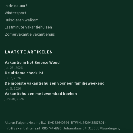
In de natuur?
Wintersport
Huisdieren welkom
Lastminute Vakantiehuizen
Zomervakantie vakantiehuis
LAATSTE ARTIKELEN
Vakantie in het Beierse Woud
juli 23, 2026
De ultieme checklist
juli 7, 2026
De mooiste vakantiehuizen voor een familieweekend
juli 5, 2026
Vakantiehuizen met zwembad boeken
juni 30, 2026
Ailurus Fulgens Holding B.V.
·
KvK 83640894
·
BTW NL862943887B01
·
info@vakantiehome.nl
·
085 744 4890
·
Julianalaan 34, 3135 JJ Vlaardingen,