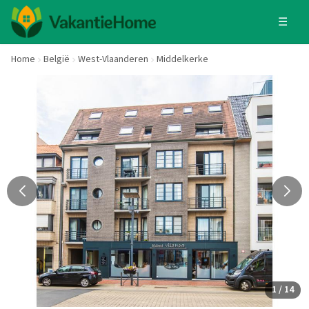
☰
Home
België
West-Vlaanderen
Middelkerke
1 / 14